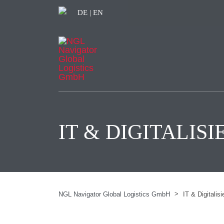
DE
|
EN
IT & DIGITALIS
>
NGL Navigator Global Logistics GmbH
IT & Digitalis