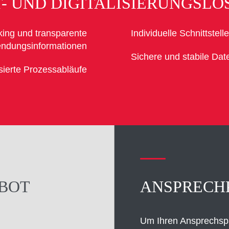
T- UND DIGITALISIERUNGSLÖ
king und transparente
Individuelle Schnittste
ndungsinformationen
Sichere und stabile Dat
isierte Prozessabläufe
BOT
ANSPRECH
Um Ihren Ansprechspar