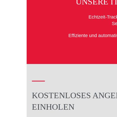
UNSERE I
Echtzeit-Trac
Se
Effiziente und automat
KOSTENLOSES ANGE
EINHOLEN