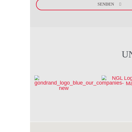
leave
SENDEN
this
field
empty.
U